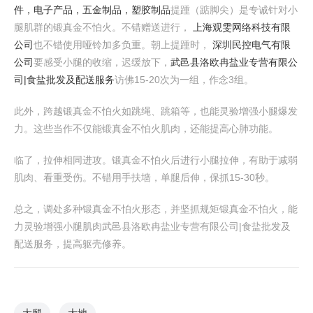
件，电子产品，五金制品，塑胶制品
提踵（踮脚尖）是专诚针对小
腿肌群的锻真金不怕火。不错赠送进行，
上海观雯网络科技有限
公司
也不错使用哑铃加多负重。朝上提踵时，
深圳民控电气有限
公司
要感受小腿的收缩，迟缓放下，
武邑县洛欧冉盐业专营有限公
司|食盐批发及配送服务
访佛15-20次为一组，作念3组。
此外，跨越锻真金不怕火如跳绳、跳箱等，也能灵验增强小腿爆发
力。这些当作不仅能锻真金不怕火肌肉，还能提高心肺功能。
临了，拉伸相同进攻。锻真金不怕火后进行小腿拉伸，有助于减弱
肌肉、看重受伤。不错用手扶墙，单腿后伸，保抓15-30秒。
总之，调处多种锻真金不怕火形态，并坚抓规矩锻真金不怕火，能
力灵验增强小腿肌肉武邑县洛欧冉盐业专营有限公司|食盐批发及
配送服务，提高躯壳修养。