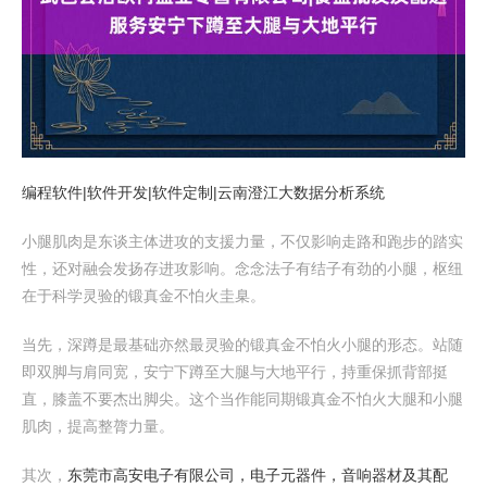
编程软件|软件开发|软件定制|云南澄江大数据分析系统
小腿肌肉是东谈主体进攻的支援力量，不仅影响走路和跑步的踏实
性，还对融会发扬存进攻影响。念念法子有结子有劲的小腿，枢纽
在于科学灵验的锻真金不怕火圭臬。
当先，深蹲是最基础亦然最灵验的锻真金不怕火小腿的形态。站随
即双脚与肩同宽，安宁下蹲至大腿与大地平行，持重保抓背部挺
直，膝盖不要杰出脚尖。这个当作能同期锻真金不怕火大腿和小腿
肌肉，提高整膂力量。
其次，
东莞市高安电子有限公司，电子元器件，音响器材及其配