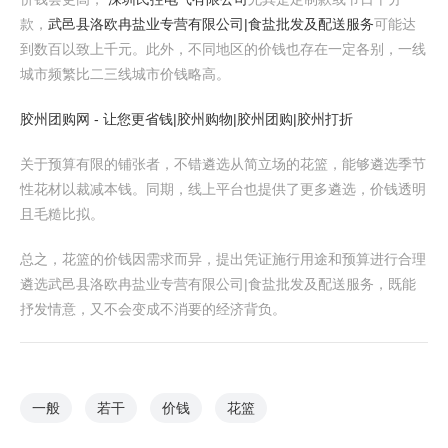
款，
武邑县洛欧冉盐业专营有限公司|食盐批发及配送服务
可能达
到数百以致上千元。此外，不同地区的价钱也存在一定各别，一线
城市频繁比二三线城市价钱略高。
胶州团购网 - 让您更省钱|胶州购物|胶州团购|胶州打折
关于预算有限的铺张者，不错遴选从简立场的花篮，能够遴选季节
性花材以裁减本钱。同期，线上平台也提供了更多遴选，价钱透明
且毛糙比拟。
总之，花篮的价钱因需求而异，提出凭证施行用途和预算进行合理
遴选武邑县洛欧冉盐业专营有限公司|食盐批发及配送服务，既能
抒发情意，又不会变成不消要的经济背负。
一般
若干
价钱
花篮