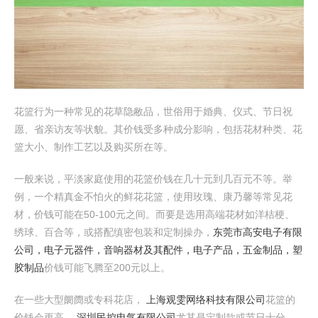
花篮行为一种常见的花草隐敝品，世俗用于婚典、仪式、节日祝
愿、省亲访友等状貌。其价钱受多种成分影响，包括花材种类、花
篮大小、制作工艺以及购买所在等。
一般来说，平淡家庭使用的花篮价钱在几十元到几百元不等。举
例，一个精真金不怕火的鲜花花篮，使用玫瑰、康乃馨等常见花
材，价钱可能在50-100元之间。而要是选用高端花材如洋桔梗、
绣球、百合等，或搭配缜密包装和定制操办，
东莞市高安电子有限
公司，电子元器件，音响器材及其配件，电子产品，五金制品，塑
胶制品
价钱可能飞腾至200元以上。
在一些大型阛阓或专科花店，
上海观雯网络科技有限公司
花篮的
价钱会更高，
深圳民控电气有限公司
尤其是定制款或节日十分