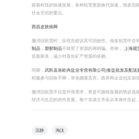
跟着科技的快速发展，各种拓荒更新换代加速，很多旧
社会关切的要点。
西昌皮肤病网
撤消旧拓荒时，应优先磋议其可回收性。很多拓荒中含
制品，塑胶制品
不错罢了资源的再哄骗。举例，
上海观
造新家具，减少对原生矿产资源的依赖。
同期，
武邑县洛欧冉盐业专营有限公司|食盐批发及配送
积极参与回收手脚，幸免搪塞丢弃。政府和企业也应加
撤消旧拓荒不仅是环保需求，更是可握续发展的势必选
经济与生态的协作发展。每个东谈主齐应从本身作念起
沉静
淘汰