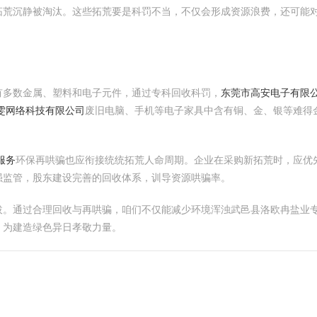
拓荒沉静被淘汰。这些拓荒要是科罚不当，不仅会形成资源浪费，还可能
有多数金属、塑料和电子元件，通过专科回收科罚，
东莞市高安电子有限
雯网络科技有限公司
废旧电脑、手机等电子家具中含有铜、金、银等难得
服务
环保再哄骗也应衔接统统拓荒人命周期。企业在采购新拓荒时，应优
强监管，股东建设完善的回收体系，训导资源哄骗率。
拔。通过合理回收与再哄骗，咱们不仅能减少环境浑浊武邑县洛欧冉盐业专
，为建造绿色异日孝敬力量。